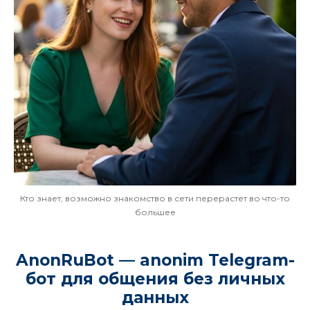
Кто знает, возможно знакомство в сети перерастет во что-то
большее
AnonRuBot — anonim Telegram-
бот для общения без личных
данных