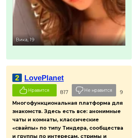
Мария, 26
Иго
2
LovePlanet
Нравится
Не нравится
817
9
Многофункциональная платформа для
знакомств. Здесь есть все: анонимные
чаты и комнаты, классические
«свайпы» по типу Тиндера, сообщества
и группы по интересам, стримы и