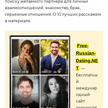
поиску желаемого партнера для личных
взаимоотношений: знакомство, брак,
серьезные отношения. О 10 лучших расскажем
в материале.
Free-
Russian-
Dating.NE
T
—
бесплатны
й
междунар
одный
сайт
знакомств