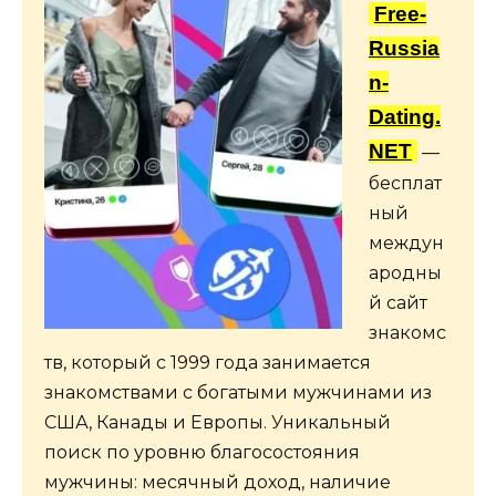
Free-
Russia
n-
Dating.
NET
—
бесплат
ный
междун
ародны
й сайт
знакомс
тв, который с 1999 года занимается
знакомствами с богатыми мужчинами из
США, Канады и Европы. Уникальный
поиск по уровню благосостояния
мужчины: месячный доход, наличие