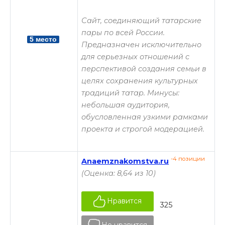
Сайт, соединяющий татарские
пары по всей России.
5 место
Предназначен исключительно
для серьезных отношений с
перспективой создания семьи в
целях сохранения культурных
традиций татар. Минусы:
небольшая аудитория,
обусловленная узкими рамками
проекта и строгой модерацией.
-4 позиции
Anaemznakomstva.ru
(Оценка: 8,64 из 10)
Нравится
325
Не нравится