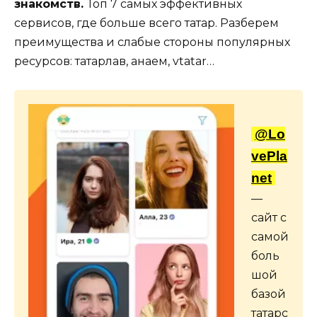
знакомств.
Топ 7 самых эффективных
сервисов, где больше всего татар. Разберем
преимущества и слабые стороны популярных
ресурсов: татарлав, анаем, vtatar…
@Lo
vePla
net
—
сайт с
самой
боль
шой
базой
татарс