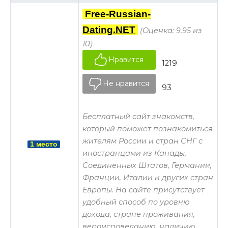
Free-Russian-
Dating.NET
(Оценка: 9,95 из
10)
Нравится
1219
Не нравится
93
Бесплатный сайт знакомств,
который поможет познакомиться
жителям России и стран СНГ с
1 место
иностранцами из Канады,
Соединенных Штатов, Германии,
Франции, Италии и других стран
Европы. На сайте присутствует
удобный способ по уровню
дохода, стране проживания,
вероисповеданию, наличию