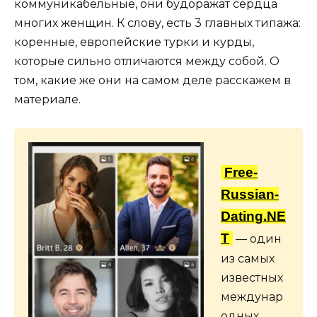
коммуникабельные, они будоражат сердца
многих женщин. К слову, есть 3 главных типажа:
коренные, европейские турки и курды,
которые сильно отличаются между собой. О
том, какие же они на самом деле расскажем в
материале.
Free-
Russian-
Dating.NE
T
— один
из самых
известных
междунар
одных