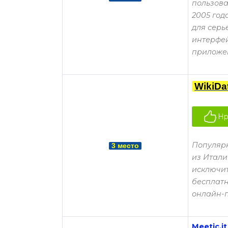
пользова
2005 год
для серь
интерфе
приложен
WikiDa
Нр
Популярн
3 место
из Итали
исключит
бесплатн
онлайн-п
Meetic.it