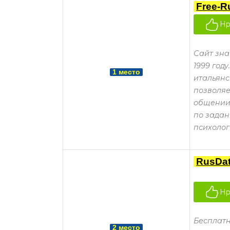
Free-R
Нр
Сайт зна
1999 год
1 место
итальянс
позволяе
общении.
по зада
психолог
RusDa
Нр
Бесплатн
2 место