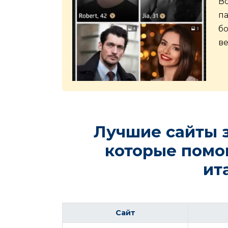
Вс
па
бо
ве
Лучшие сайты з
которые помо
ит
Сайт