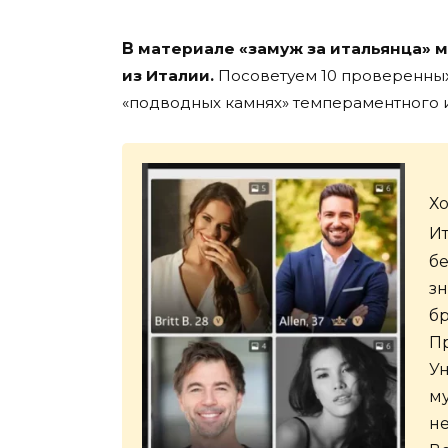
В
материале «замуж за итальянца» 
из Италии
.
Посоветуем 10 проверенных 
«подводных камнях» темпераментного и
Хо
И
б
з
бр
П
У
му
не