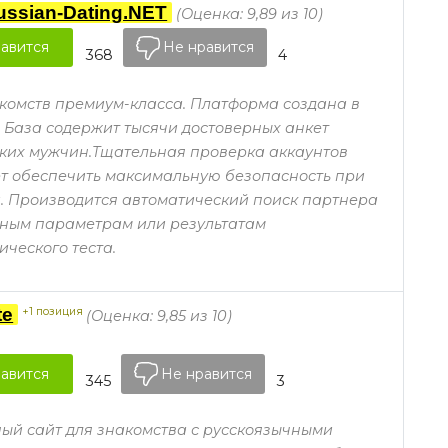
ussian-Dating.NET
(Оценка: 9,89 из 10)
авится
Не нравится
368
4
комств премиум-класса. Платформа создана в
у. База содержит тысячи достоверных анкет
ких мужчин.Тщательная проверка аккаунтов
т обеспечить максимальную безопасность при
 Производится автоматический поиск партнера
нным параметрам или результатам
ического теста.
te
+1 позиция
(Оценка: 9,85 из 10)
авится
Не нравится
345
3
ый сайт для знакомства с русскоязычными