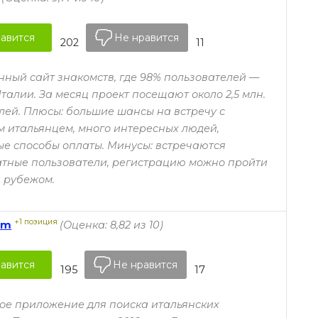
авится
Не нравится
202
11
ный сайт знакомств, где 98% пользователей —
талии. За месяц проект посещают около 2,5 млн.
лей. Плюсы: большие шансы на встречу с
 итальянцем, много интересных людей,
е способы оплаты. Минусы: встречаются
тные пользователи, регистрацию можно пройти
а рубежом.
+1 позиция
om
(Оценка: 8,82 из 10)
авится
Не нравится
195
17
е приложение для поиска итальянских