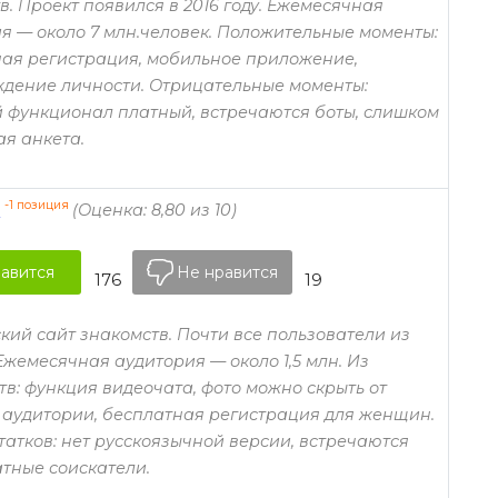
в. Проект появился в 2016 году. Ежемесячная
я — около 7 млн.человек. Положительные моменты:
ая регистрация, мобильное приложение,
дение личности. Отрицательные моменты:
 функционал платный, встречаются боты, слишком
я анкета.
-1 позиция
t
(Оценка: 8,80 из 10)
авится
Не нравится
176
19
кий сайт знакомств. Почти все пользователи из
Ежемесячная аудитория — около 1,5 млн. Из
тв: функция видеочата, фото можно скрыть от
аудитории, бесплатная регистрация для женщин.
татков: нет русскоязычной версии, встречаются
тные соискатели.