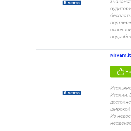
знакомст
5 место
аудитори
бесплатн
подтверж
основной
подробна
Nirvam.i
Нр
Итальянс
6 место
Италии. 
достоинс
широкой 
Из недос
неадеква