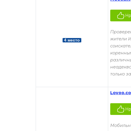
Нр
Проверен
жители И
4 место
соискате
коренным
различны
неадеква
только з
Lovoo.c
Нр
Мобильно